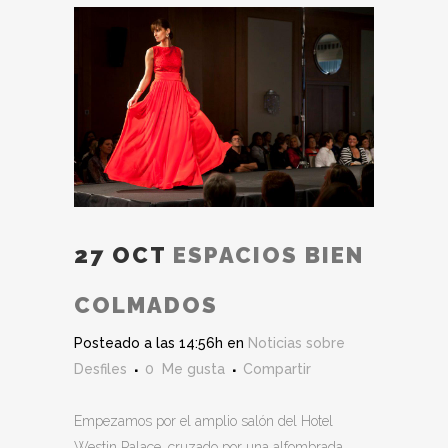
27 OCT
ESPACIOS BIEN
COLMADOS
Posteado a las 14:56h
en
Noticias sobre
Desfiles
0
Me gusta
Compartir
Empezamos por el amplio salón del Hotel
Westin Palace, cruzado por una alfombrada