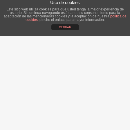
Uso de cookies
Este sitio web utiliza cookies para que usted tenga la mejor experiencia de
usuario. Si continúa navegando está dando su consentimiento para la
aceptación de las mencionadas cookies y la aceptación de nuestra
política de
cookies
, pinche el enlace para mayor información.
CERRAR
ÚLTIMAS NOTICIAS:
Alba, una novia romántica.
14 abril, 2016
Moda todo al rojo!
17 noviembre, 2015
Tendencias Otoño Invierno 2015 Alta Costura
3 noviembre, 2015