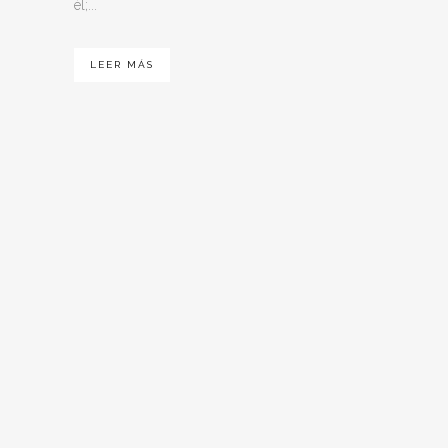
él;...
LEER MÁS