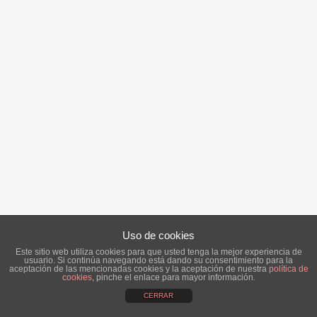
Uso de cookies
Este sitio web utiliza cookies para que usted tenga la mejor experiencia de
usuario. Si continúa navegando está dando su consentimiento para la
aceptación de las mencionadas cookies y la aceptación de nuestra
política de
cookies
, pinche el enlace para mayor información.
CERRAR