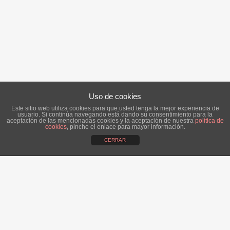
Uso de cookies
Este sitio web utiliza cookies para que usted tenga la mejor experiencia de
usuario. Si continúa navegando está dando su consentimiento para la
aceptación de las mencionadas cookies y la aceptación de nuestra
política de
cookies
, pinche el enlace para mayor información.
CERRAR
ÚLTIMAS NOTICIAS:
Alba, una novia romántica.
14 abril, 2016