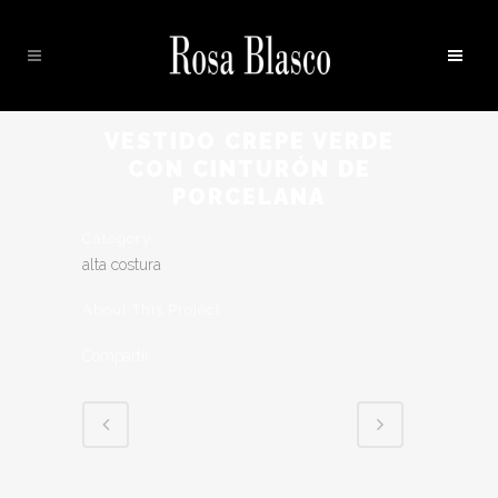
VESTIDO CREPE VERDE
CON CINTURÓN DE
PORCELANA
Category
alta costura
About This Project
Compartir