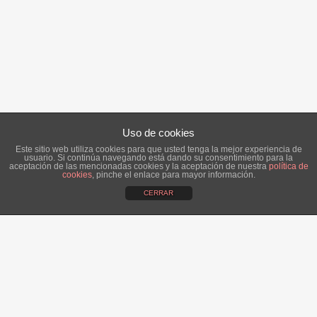
Uso de cookies
Este sitio web utiliza cookies para que usted tenga la mejor experiencia de
usuario. Si continúa navegando está dando su consentimiento para la
aceptación de las mencionadas cookies y la aceptación de nuestra
política de
cookies
, pinche el enlace para mayor información.
CERRAR
ÚLTIMAS NOTICIAS:
Alba, una novia romántica.
14 abril, 2016