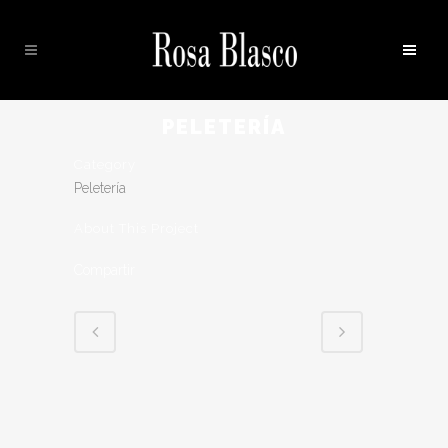
PELETERÍA
Category
Peletería
About This Project
Compartir