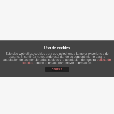
Uso de cookies
Este sitio web utiliza cookies para que usted tenga la mejor experiencia de
usuario. Si continúa navegando está dando su consentimiento para la
aceptación de las mencionadas cookies y la aceptación de nuestra
política de
cookies
, pinche el enlace para mayor información.
CERRAR
ÚLTIMAS NOTICIAS:
Alba, una novia romántica.
14 abril, 2016