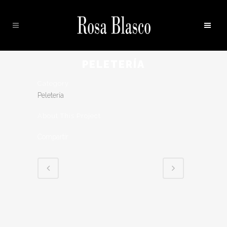
PELETERÍA
Category
Peletería
About This Project
Compartir