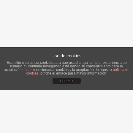
Uso de cookies
Este sitio web utiliza cookies para que usted tenga la mejor experiencia de
usuario. Si continúa navegando está dando su consentimiento para la
aceptación de las mencionadas cookies y la aceptación de nuestra
política de
cookies
, pinche el enlace para mayor información.
CERRAR
ÚLTIMAS NOTICIAS:
Alba, una novia romántica.
14 abril, 2016