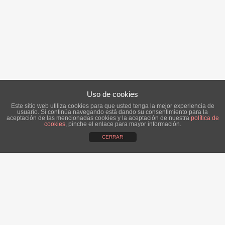
Uso de cookies
Este sitio web utiliza cookies para que usted tenga la mejor experiencia de
usuario. Si continúa navegando está dando su consentimiento para la
aceptación de las mencionadas cookies y la aceptación de nuestra
política de
cookies
, pinche el enlace para mayor información.
CERRAR
ÚLTIMAS NOTICIAS:
Alba, una novia romántica.
14 abril, 2016