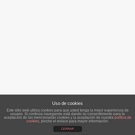
Uso de cookies
Este sitio web utiliza cookies para que usted tenga la mejor experiencia de
usuario. Si continúa navegando está dando su consentimiento para la
aceptación de las mencionadas cookies y la aceptación de nuestra
política de
cookies
, pinche el enlace para mayor información.
CERRAR